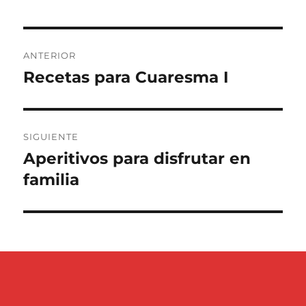
Navegación
ANTERIOR
de
Recetas para Cuaresma I
Entrada
anterior:
entradas
SIGUIENTE
Aperitivos para disfrutar en
Entrada
siguiente:
familia