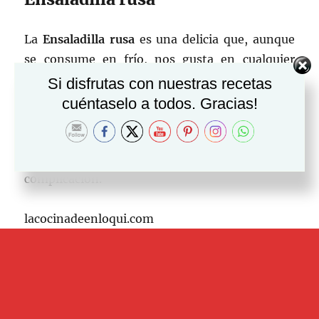
La
Ensaladilla rusa
es una delicia que, aunque
se consume en frío, nos gusta en cualquier
época del año. Puede ser un aperitivo
Si disfrutas con nuestras recetas
espectacular o el acompañamiento para otros
cuéntaselo a todos. Gracias!
platos. Sea como sea no te pierdas nuestra
receta con los ingredientes más básicos, para
que veas que la puedes preparar sin ninguna
complicación.
lacocinadeenloqui.com