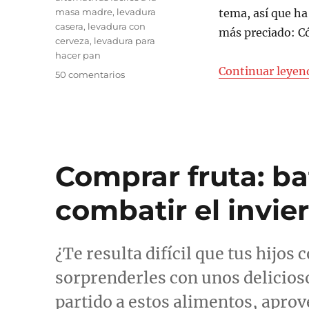
masa madre
,
levadura
tema, así que h
casera
,
levadura con
más preciado: C
cerveza
,
levadura para
hacer pan
Continuar leyen
en
50 comentarios
Cómo
hacer
levadura
casera
Comprar fruta: ba
combatir el invie
¿Te resulta difícil que tus hijos
sorprenderles con unos delicios
partido a estos alimentos, aprov