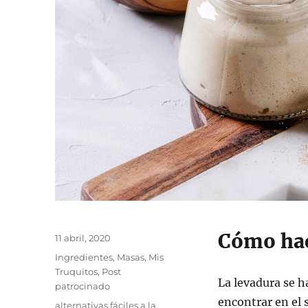
Cómo hac
Publicado
11 abril, 2020
el
Categorías
Ingredientes
,
Masas
,
Mis
Truquitos
,
Post
La levadura se h
patrocinado
encontrar en el
Etiquetas
alternativas fáciles a la