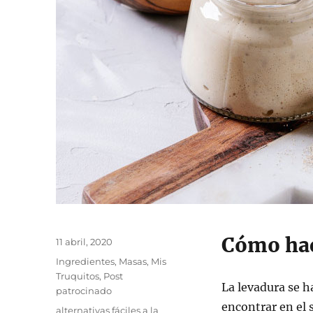
Cómo hac
Publicado
11 abril, 2020
el
Categorías
Ingredientes
,
Masas
,
Mis
Truquitos
,
Post
La levadura se h
patrocinado
encontrar en el
Etiquetas
alternativas fáciles a la