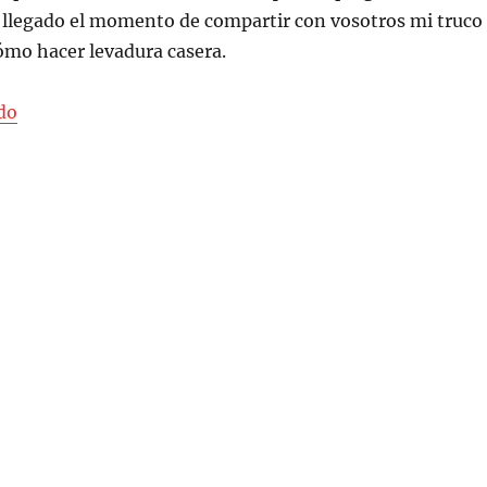
a llegado el momento de compartir con vosotros mi truco
ómo hacer levadura casera.
«Cómo hacer levadura casera»
do