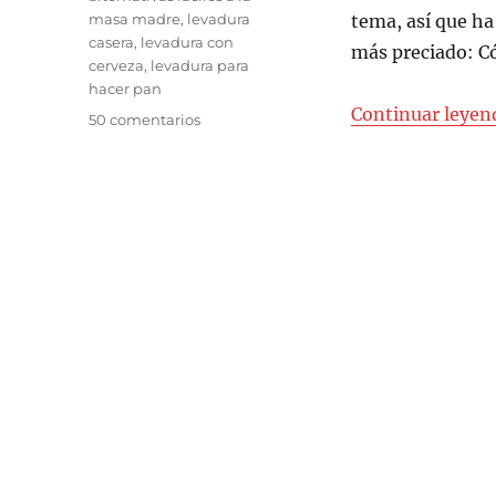
masa madre
,
levadura
tema, así que h
casera
,
levadura con
más preciado: C
cerveza
,
levadura para
hacer pan
Continuar leyen
en
50 comentarios
Cómo
hacer
levadura
casera