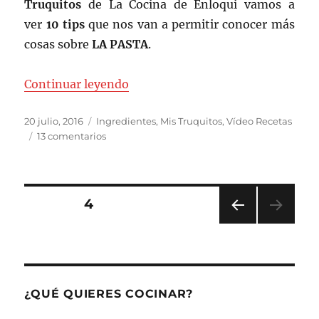
Truquitos
de La Cocina de Enloqui vamos a
ver
10 tips
que nos van a permitir conocer más
cosas sobre
LA PASTA
.
«La pasta»
Continuar leyendo
Publicado
Categorías
20 julio, 2016
Ingredientes
,
Mis Truquitos
,
Vídeo Recetas
el
en
13 comentarios
La
pasta
Paginación
PÁGINA
4
PÁGI
de
NA
ANT
entradas
ERIO
R
¿QUÉ QUIERES COCINAR?