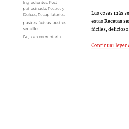
el
Categorías
Ingredientes
,
Post
patrocinado
,
Postres y
Las cosas más se
Dulces
,
Recopilatorios
estas
Recetas sen
Etiquetas
postres lácteos
,
postres
sencillos
fáciles, delicios
en
Deja un comentario
Recetas
Continuar leyen
sencillas
a
base
de
leche