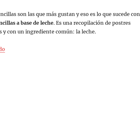
ncillas son las que más gustan y eso es lo que sucede con
cillas a base de leche
. Es una recopilación de postres
os y con un ingrediente común: la leche.
«Recetas sencillas a base de leche»
do