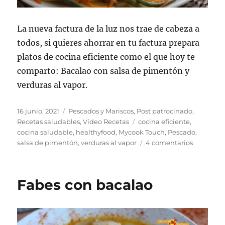
La nueva factura de la luz nos trae de cabeza a
todos, si quieres ahorrar en tu factura prepara
platos de cocina eficiente como el que hoy te
comparto: Bacalao con salsa de pimentón y
verduras al vapor.
Publicado
Categorías
16 junio, 2021
Pescados y Mariscos
,
Post patrocinado
,
el
Etiquetas
Recetas saludables
,
Vídeo Recetas
cocina eficiente
,
cocina saludable
,
healthyfood
,
Mycook Touch
,
Pescado
,
en
salsa de pimentón
,
verduras al vapor
4 comentarios
Bacalao
con
salsa
Fabes con bacalao
de
pimentó
y
verduras