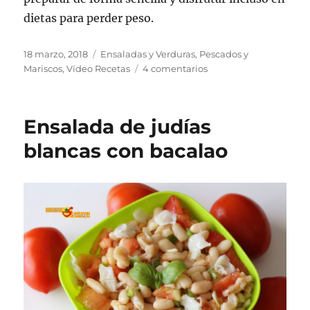
dietas para perder peso.
Publicado
Categorías
18 marzo, 2018
Ensaladas y Verduras
,
Pescados y
el
en
Mariscos
,
Vídeo Recetas
4 comentarios
Bacalao
con
verduras
Ensalada de judías
blancas con bacalao