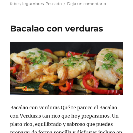
en
fabes
,
legumbres
,
Pescado
Deja un comentario
Fabes
con
bacalao
Bacalao con verduras
Bacalao con verduras Qué te parece el Bacalao
con Verduras tan rico que hoy preparamos. Un
plato rico, equilibrado y sabroso que puedes
preparar de forma sencilla y disfrutar incluso en