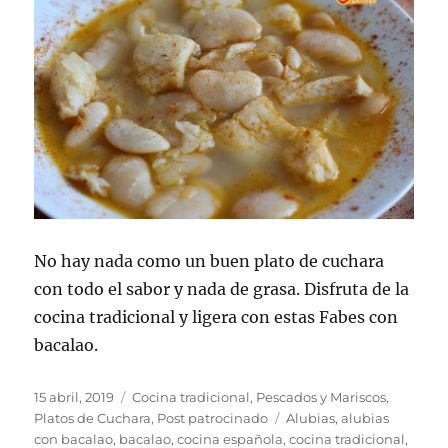
al
vapor
No hay nada como un buen plato de cuchara
con todo el sabor y nada de grasa. Disfruta de la
cocina tradicional y ligera con estas Fabes con
bacalao.
Publicado
Categorías
15 abril, 2019
Cocina tradicional
,
Pescados y Mariscos
,
el
Etiquetas
Platos de Cuchara
,
Post patrocinado
Alubias
,
alubias
con bacalao
,
bacalao
,
cocina española
,
cocina tradicional
,