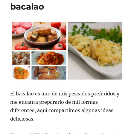
con
bacalao
bacalao
El bacalao es uno de mis pescados preferidos y
me encanta prepararlo de mil formas
diferentes, aquí compartimos algunas ideas
deliciosas.
Publicado
Categorías
Etiquet