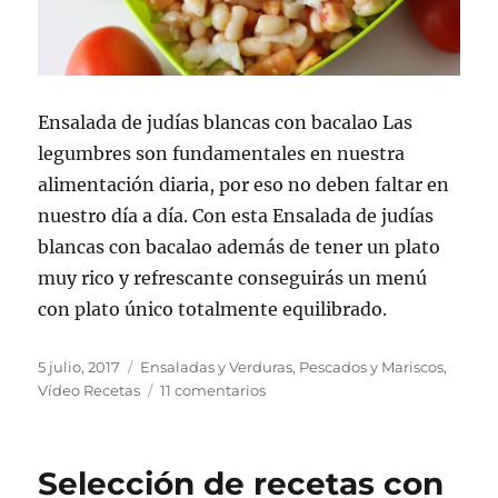
Ensalada de judías blancas con bacalao Las
legumbres son fundamentales en nuestra
alimentación diaria, por eso no deben faltar en
nuestro día a día. Con esta Ensalada de judías
blancas con bacalao además de tener un plato
muy rico y refrescante conseguirás un menú
con plato único totalmente equilibrado.
Publicado
Categorías
5 julio, 2017
Ensaladas y Verduras
,
Pescados y Mariscos
,
el
en
Vídeo Recetas
11 comentarios
Ensalada
de
judías
Selección de recetas con
blancas