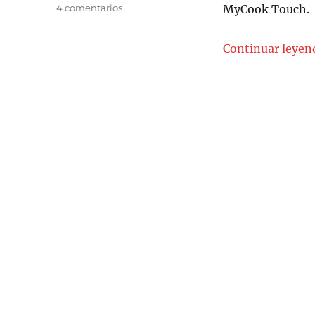
en
4 comentarios
MyCook Touch.
Bacalao
con
Continuar leyen
salsa
de
pimentón
y
verduras
al
vapor