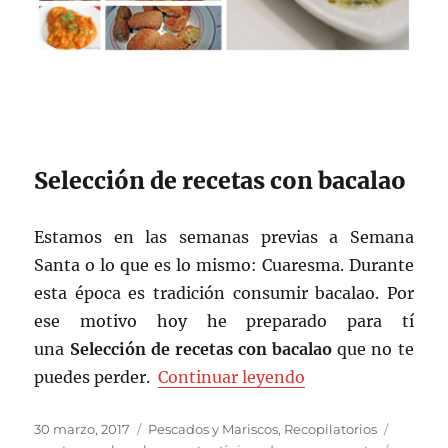
Selección de recetas con bacalao
Estamos en las semanas previas a Semana
Santa o lo que es lo mismo: Cuaresma. Durante
esta época es tradición consumir bacalao. Por
ese motivo hoy he preparado para tí
una
Selección de recetas con bacalao
que no te
«Selección de rec
puedes perder.
Continuar leyendo
Publicado
Categorías
Etiquet
30 marzo, 2017
Pescados y Mariscos
,
Recopilatorios