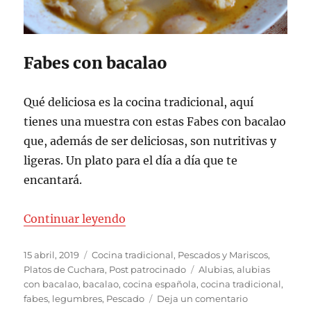
Fabes con bacalao
Qué deliciosa es la cocina tradicional, aquí
tienes una muestra con estas Fabes con bacalao
que, además de ser deliciosas, son nutritivas y
ligeras. Un plato para el día a día que te
encantará.
«Fabes con bacalao»
Continuar leyendo
Publicado
Categorías
15 abril, 2019
Cocina tradicional
,
Pescados y Mariscos
,
el
Etiquetas
Platos de Cuchara
,
Post patrocinado
Alubias
,
alubias
con bacalao
,
bacalao
,
cocina española
,
cocina tradicional
,
en
fabes
,
legumbres
,
Pescado
Deja un comentario