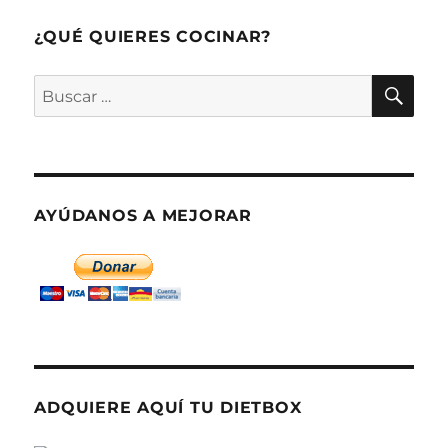
o
Soldaditos
¿QUÉ QUIERES COCINAR?
de
Pavía
BU
Buscar
por:
AYÚDANOS A MEJORAR
ADQUIERE AQUÍ TU DIETBOX