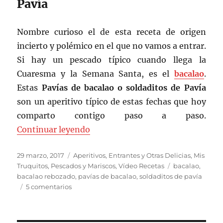
Pavía
Nombre curioso el de esta receta de origen
incierto y polémico en el que no vamos a entrar.
Si hay un pescado típico cuando llega la
Cuaresma y la Semana Santa, es el
bacalao
.
Estas
Pavías de bacalao o soldaditos de Pavía
son un aperitivo típico de estas fechas que hoy
comparto contigo paso a paso.
«Pavías de bacalao o Soldaditos d
Continuar leyendo
Publicado
Categorías
29 marzo, 2017
Aperitivos, Entrantes y Otras Delicias
,
Mis
el
Etiquetas
Truquitos
,
Pescados y Mariscos
,
Vídeo Recetas
bacalao
,
bacalao rebozado
,
pavías de bacalao
,
soldaditos de pavía
en
5 comentarios
Pavías
de
bacalao