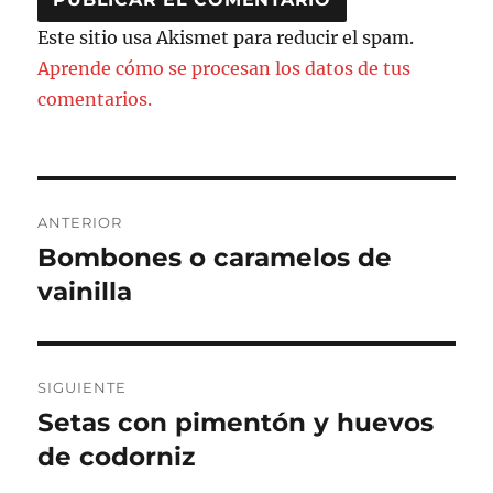
Este sitio usa Akismet para reducir el spam.
Aprende cómo se procesan los datos de tus
comentarios.
Navegación
ANTERIOR
de
Bombones o caramelos de
Entrada
anterior:
vainilla
entradas
SIGUIENTE
Setas con pimentón y huevos
Entrada
siguiente:
de codorniz