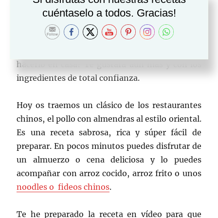
Vamos a preparar un delicioso POLLO CON
cuéntaselo a todos. Gracias!
ALMENDRAS AL ESTILO ORIENTAL. Es uno de
los platos que más me gusta pedir cuando
vamos al chino, pero, por qué no te animas a
hacerlo en casa? Te gustará aún más y con los
ingredientes de total confianza.
Hoy os traemos un clásico de los restaurantes
chinos, el pollo con almendras al estilo oriental.
Es una receta sabrosa, rica y súper fácil de
preparar. En pocos minutos puedes disfrutar de
un almuerzo o cena deliciosa y lo puedes
acompañar con arroz cocido, arroz frito o unos
noodles o fideos chinos
.
Te he preparado la receta en vídeo para que