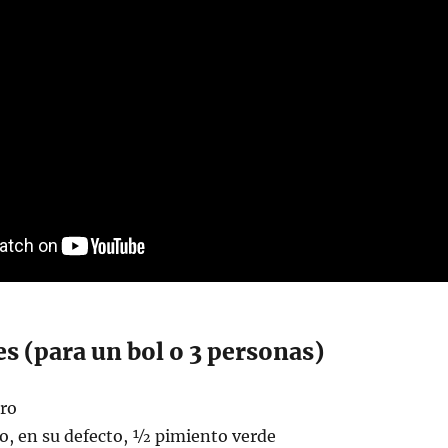
s (para un bol o 3 personas)
ro
o, en su defecto, ½ pimiento verde