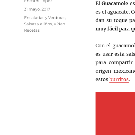
Autor
Encarni López
El
Guacamole
es
Publicado
31 mayo, 2017
es el aguacate. 
el
Categorías
Ensaladas y Verduras
,
dan su toque pa
Salsas y aliños
,
Vídeo
muy fácil
para q
Recetas
Con el guacamol
es usar esta sal
para compartir
origen mexican
estos
burritos
.