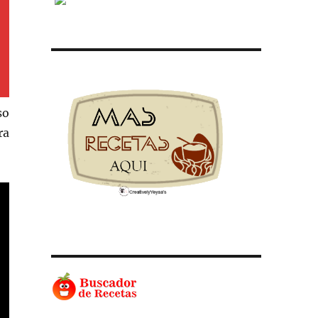
so
ra