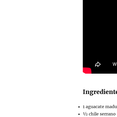
Ingrediente
1 aguacate madu
½ chile serrano 