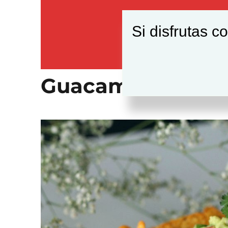
Si disfrutas c
Guacamole casero