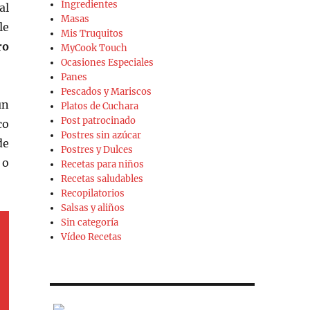
Ingredientes
al
Masas
le
Mis Truquitos
ro
MyCook Touch
Ocasiones Especiales
Panes
Pescados y Mariscos
ún
Platos de Cuchara
Post patrocinado
co
Postres sin azúcar
de
Postres y Dulces
o
Recetas para niños
Recetas saludables
Recopilatorios
Salsas y aliños
Sin categoría
Vídeo Recetas