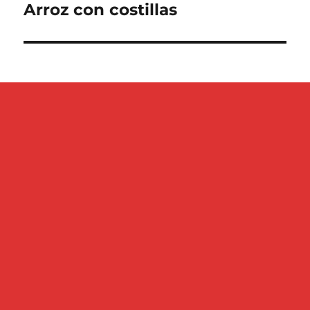
Arroz con costillas
Entrada
siguiente: