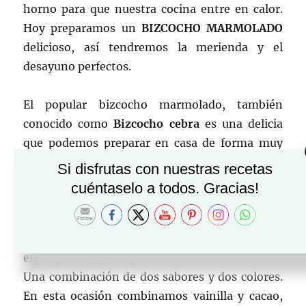
horno para que nuestra cocina entre en calor.
Hoy preparamos un
BIZCOCHO MARMOLADO
delicioso, así tendremos la merienda y el
desayuno perfectos.
El popular bizcocho marmolado, también
conocido como
Bizcocho cebra
es una delicia
que podemos preparar en casa de forma muy
fácil y sencilla. Queda un corte precioso y
Si disfrutas con nuestras recetas
espectacular.
cuéntaselo a todos. Gracias!
Tenía muchas ganas de compartir con vosotros
este bizcocho marmolado porque queda suave,
esponjoso, jugoso y es uno de mis favoritos.
Una combinación de dos sabores y dos colores.
En esta ocasión combinamos vainilla y cacao,