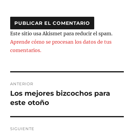
Este sitio usa Akismet para reducir el spam.
Aprende cómo se procesan los datos de tus
comentarios.
Navegación
ANTERIOR
de
Los mejores bizcochos para
Entrada
anterior:
este otoño
entradas
SIGUIENTE