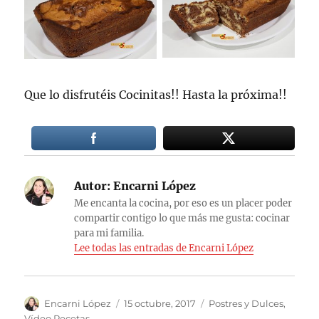
Que lo disfrutéis Cocinitas!! Hasta la próxima!!
Autor:
Encarni López
Me encanta la cocina, por eso es un placer poder
compartir contigo lo que más me gusta: cocinar
para mi familia.
Lee todas las entradas de Encarni López
Autor
Publicado
Categorías
Encarni López
15 octubre, 2017
Postres y Dulces
,
el
Vídeo Recetas