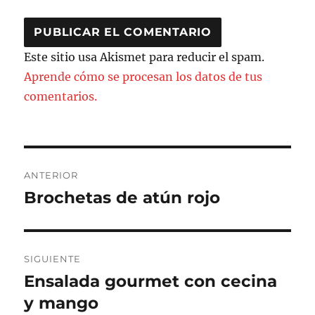
Este sitio usa Akismet para reducir el spam.
Aprende cómo se procesan los datos de tus
comentarios.
Navegación
ANTERIOR
de
Brochetas de atún rojo
Entrada
anterior:
entradas
SIGUIENTE
Ensalada gourmet con cecina
Entrada
siguiente:
y mango