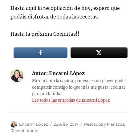
Hasta aquí la recopilación de hoy, espero que
podáis disfrutar de todas las recetas.
Hasta la próxima Cocinitas!!
Autor:
Encarni López
Me encanta la cocina, por eso es un placer poder
compartir contigo lo que más me gusta: cocinar
para mi familia.
Lee todas las entradas de Encarni López
Autor
Publicado
Categorías
Encarni López
25 julio, 2017
Pescados y Mariscos
,
el
Recopilatorios