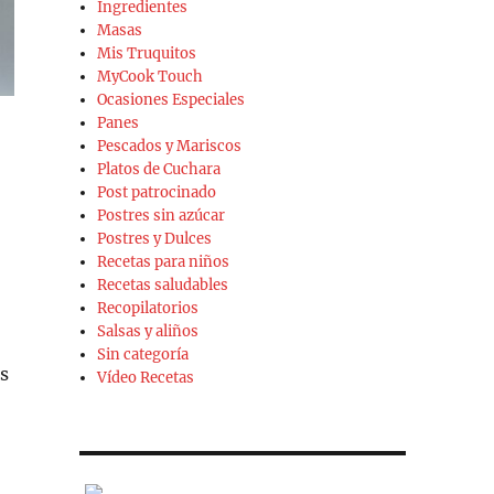
Ingredientes
Masas
Mis Truquitos
MyCook Touch
Ocasiones Especiales
Panes
Pescados y Mariscos
Platos de Cuchara
Post patrocinado
Postres sin azúcar
Postres y Dulces
Recetas para niños
Recetas saludables
Recopilatorios
Salsas y aliños
Sin categoría
s
Vídeo Recetas