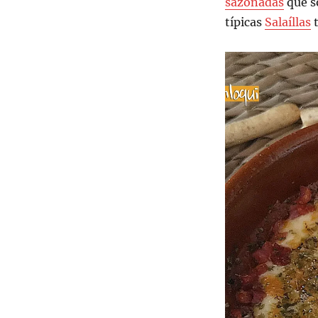
sazonadas
que so
típicas
Salaíllas
t