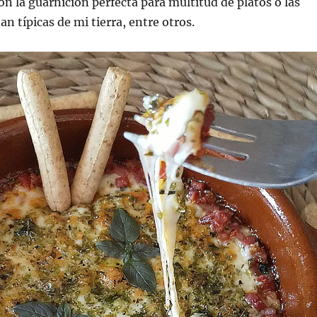
n la guarnición perfecta para multitud de platos o las
an típicas de mi tierra, entre otros.