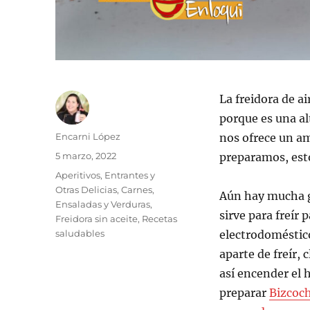
La freidora de a
porque es una al
Autor
Encarni López
nos ofrece un am
Publicado
5 marzo, 2022
preparamos, esto
el
Categorías
Aperitivos, Entrantes y
Otras Delicias
,
Carnes
,
Aún hay mucha ge
Ensaladas y Verduras
,
sirve para freír 
Freidora sin aceite
,
Recetas
saludables
electrodoméstico
aparte de freír,
así encender el
preparar
Bizcoc