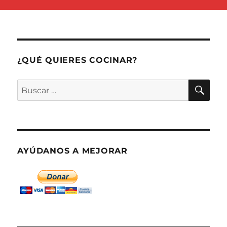
¿QUÉ QUIERES COCINAR?
BU
Buscar
por:
AYÚDANOS A MEJORAR