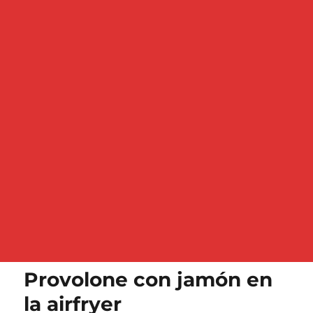
Provolone con jamón en
la airfryer