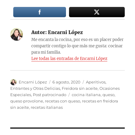
Autor:
Encarni López
Me encanta la cocina, por eso es un placer poder
compartir contigo lo que más me gusta: cocinar
para mi familia.
Lee todas las entradas de Encarni López
Autor
Publicado
Categorías
Encarni López
6 agosto, 2020
Aperitivos,
el
Entrantes y Otras Delicias
,
Freidora sin aceite
,
Ocasiones
Etiquetas
Especiales
,
Post patrocinado
cocina italiana
,
queso
,
queso provolone
,
recetas con queso
,
recetas en freidora
sin aceite
,
recetas italianas