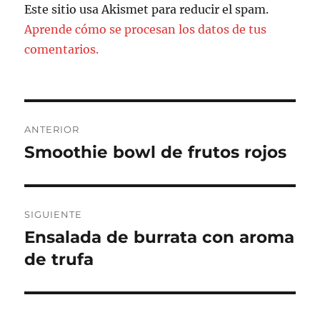
Este sitio usa Akismet para reducir el spam.
Aprende cómo se procesan los datos de tus
comentarios.
Navegación
ANTERIOR
de
Smoothie bowl de frutos rojos
Entrada
anterior:
entradas
SIGUIENTE
Ensalada de burrata con aroma
Entrada
siguiente:
de trufa