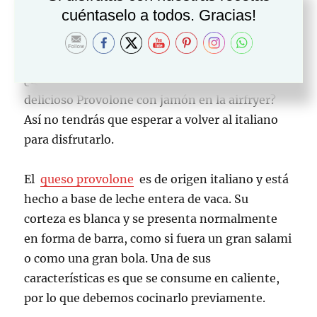
airfryer
cuéntaselo a todos. Gracias!
Seguro que cada vez que vas al restaurante
italiano pides provolone porque es una delicia.
¿Qué te parece si preparamos en casa un
delicioso Provolone con jamón en la airfryer?
Así no tendrás que esperar a volver al italiano
para disfrutarlo.
El
queso provolone
es de origen italiano y está
hecho a base de leche entera de vaca. Su
corteza es blanca y se presenta normalmente
en forma de barra, como si fuera un gran salami
o como una gran bola. Una de sus
características es que se consume en caliente,
por lo que debemos cocinarlo previamente.