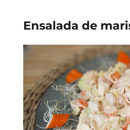
y
verdura
Ensalada de maris