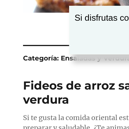
Si disfrutas c
Categoría:
Ensaladas y Verdur
Fideos de arroz s
verdura
Si te gusta la comida oriental est
preparar y saludable. ¿Te animas