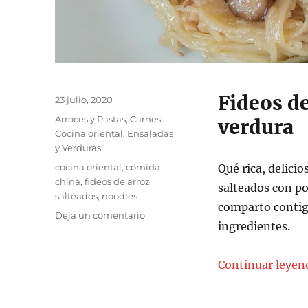
Fideos de
Publicado
23 julio, 2020
el
Categorías
Arroces y Pastas
,
Carnes
,
verdura
Cocina oriental
,
Ensaladas
y Verduras
Etiquetas
cocina oriental
,
comida
Qué rica, delicio
china
,
fideos de arroz
salteados con po
salteados
,
noodles
comparto contigo
en
Deja un comentario
ingredientes.
Fideos
de
arroz
Continuar leyen
salteados
con
pollo