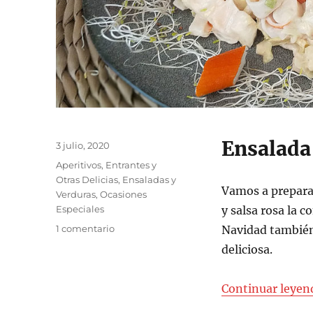
Ensalada 
Publicado
3 julio, 2020
el
Categorías
Aperitivos, Entrantes y
Otras Delicias
,
Ensaladas y
Vamos a prepara
Verduras
,
Ocasiones
Especiales
y salsa rosa la
en
1 comentario
Navidad también
Ensalada
deliciosa.
de
marisco
y
Continuar leyen
salsa