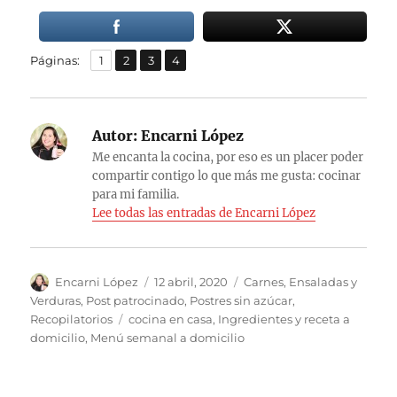
,
,
,
Página
Página
Página
Página
Páginas:
1
2
3
4
Autor:
Encarni López
Me encanta la cocina, por eso es un placer poder
compartir contigo lo que más me gusta: cocinar
para mi familia.
Lee todas las entradas de Encarni López
Autor
Publicado
Categorías
Encarni López
12 abril, 2020
Carnes
,
Ensaladas y
el
Verduras
,
Post patrocinado
,
Postres sin azúcar
,
Etiquetas
Recopilatorios
cocina en casa
,
Ingredientes y receta a
domicilio
,
Menú semanal a domicilio