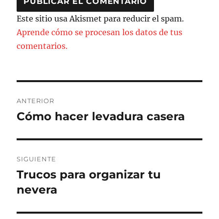
Este sitio usa Akismet para reducir el spam.
Aprende cómo se procesan los datos de tus
comentarios.
Navegación
ANTERIOR
de
Cómo hacer levadura casera
Entrada
anterior:
entradas
SIGUIENTE
Trucos para organizar tu
Entrada
siguiente:
nevera