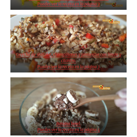
Puedes ver la receta en la página 2
Ceviche de shiitake, champiñones y pimientos con limón y
cilantro.
Puedes ver la receta en la página 3
Banana bowl.
Puedes ver la receta en la página 4