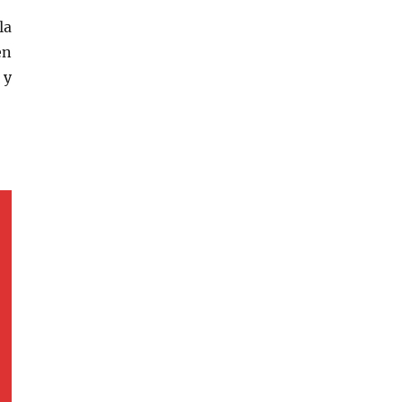
la
en
 y