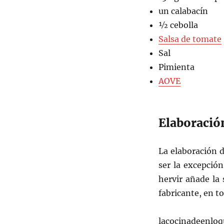
un calabacín
½ cebolla
Salsa de tomate
Sal
Pimienta
AOVE
Elaboració
La elaboración d
ser la excepció
hervir añade la 
fabricante, en t
lacocinadeenloq