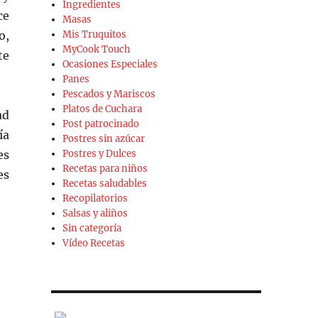
Ingredientes
ce
Masas
o,
Mis Truquitos
MyCook Touch
te
Ocasiones Especiales
Panes
Pescados y Mariscos
Platos de Cuchara
ad
Post patrocinado
ía
Postres sin azúcar
es
Postres y Dulces
Recetas para niños
es
Recetas saludables
Recopilatorios
Salsas y aliños
Sin categoría
Vídeo Recetas