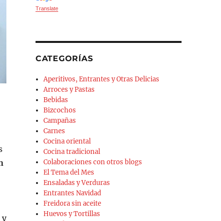
Translate
CATEGORÍAS
Aperitivos, Entrantes y Otras Delicias
Arroces y Pastas
Bebidas
Bizcochos
Campañas
Carnes
Cocina oriental
s
Cocina tradicional
n
Colaboraciones con otros blogs
El Tema del Mes
Ensaladas y Verduras
Entrantes Navidad
Freidora sin aceite
Huevos y Tortillas
 y