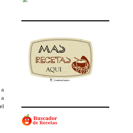
 a
 a
el