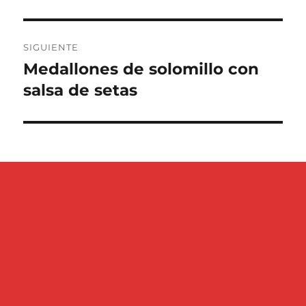
anterior:
entradas
SIGUIENTE
Medallones de solomillo con
Entrada
siguiente:
salsa de setas