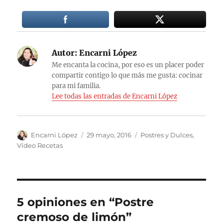
Autor:
Encarni López
Me encanta la cocina, por eso es un placer poder
compartir contigo lo que más me gusta: cocinar
para mi familia.
Lee todas las entradas de Encarni López
Autor
Publicado
Categorías
Encarni López
29 mayo, 2016
Postres y Dulces
,
el
Vídeo Recetas
5 opiniones en “Postre
cremoso de limón”