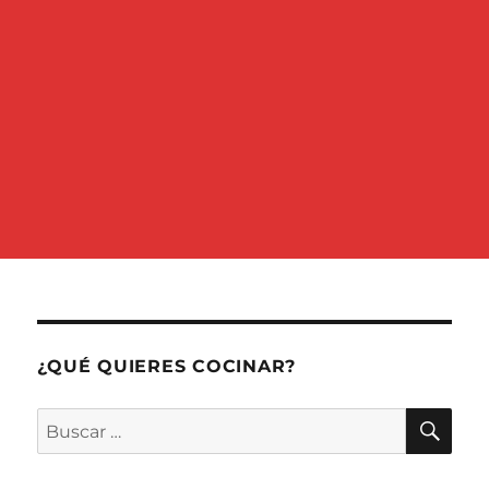
¿QUÉ QUIERES COCINAR?
BU
Buscar
por: