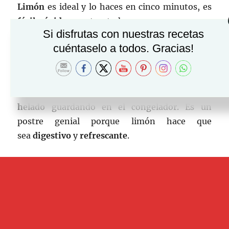
Limón
es ideal y lo haces en cinco minutos, es
fácil
,
rápido
y gusta a todos.
Si disfrutas con nuestras recetas
cuéntaselo a todos. Gracias!
Lo mejor de este tipo de postres es que los
podemos hacer durante todo el año, pero que,
cuando llega el calor, adquiere una nueva
dimensión porque podemos convertirlo en
helado
guardando en el congelador. Es un
postre genial porque limón hace que
sea
digestivo
y
refrescante
.