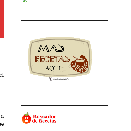
el
ón
ue