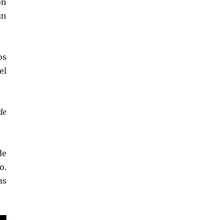
on
un
os
el
e
de
o.
as