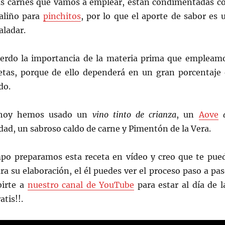
 Las carnes que vamos a emplear, están condimentadas c
aliño para
pinchitos
, por lo que el aporte de sabor es 
aladar.
erdo la importancia de la materia prima que empleam
etas, porque de ello dependerá en un gran porcentaje 
do.
 hoy hemos usado un
vino tinto de crianza
, un
Aove
d
dad, un sabroso caldo de carne y Pimentón de la Vera.
po preparamos esta receta en vídeo y creo que te pue
ara su elaboración, el él puedes ver el proceso paso a pas
birte a
nuestro canal de YouTube
para estar al día de l
tis!!.