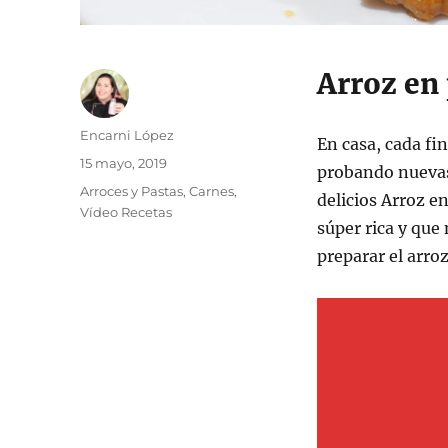
Arroz en 
Autor
Encarni López
En casa, cada fi
Publicado
15 mayo, 2019
probando nuevas
el
Categorías
Arroces y Pastas
,
Carnes
,
delicios Arroz en
Vídeo Recetas
súper rica y que
preparar el arro