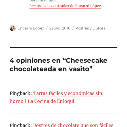
para mi familia.
Lee todas las entradas de Encarni López
Autor
Publicado
Categorías
Encarni López
2 julio, 2016
Postres y Dulces
el
4 opiniones en “Cheesecake
chocolateada en vasito”
Pingback:
Tartas fáciles y económicas sin
horno | La Cocina de Enloqui
Pingback:
Postres de chocolate que son fáciles