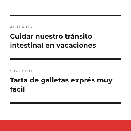
Navegación
ANTERIOR
de
Cuidar nuestro tránsito
Entrada
anterior:
intestinal en vacaciones
entradas
SIGUIENTE
Tarta de galletas exprés muy
Entrada
siguiente:
fácil