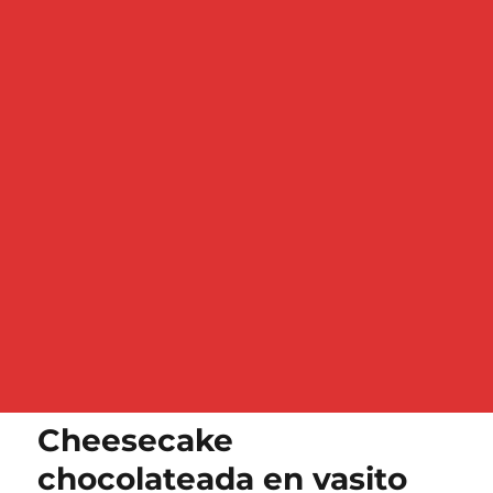
Cheesecake
chocolateada en vasito