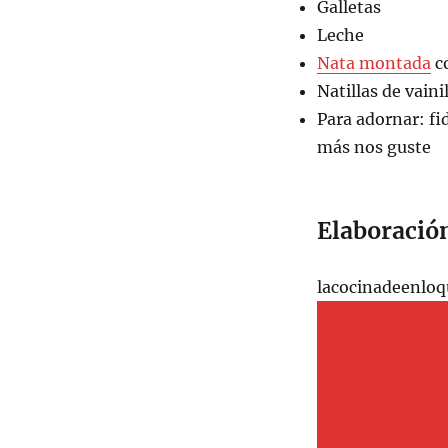
Galletas
Leche
Nata montada
co
Natillas de vaini
Para adornar: fi
más nos guste
Elaboració
lacocinadeenloq