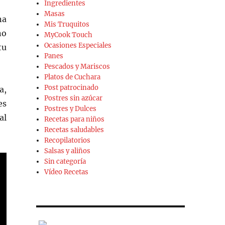
Ingredientes
Masas
na
Mis Truquitos
no
MyCook Touch
Ocasiones Especiales
tu
Panes
Pescados y Mariscos
Platos de Cuchara
Post patrocinado
a,
Postres sin azúcar
es
Postres y Dulces
al
Recetas para niños
Recetas saludables
Recopilatorios
Salsas y aliños
Sin categoría
Vídeo Recetas