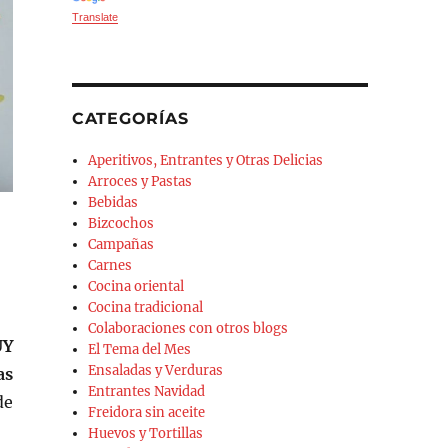
Translate
CATEGORÍAS
Aperitivos, Entrantes y Otras Delicias
Arroces y Pastas
Bebidas
Bizcochos
Campañas
Carnes
Cocina oriental
Cocina tradicional
Colaboraciones con otros blogs
UY
El Tema del Mes
Ensaladas y Verduras
as
Entrantes Navidad
de
Freidora sin aceite
Huevos y Tortillas