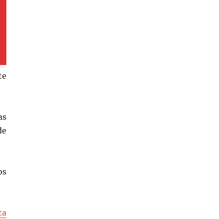
te
as
de
os
ta