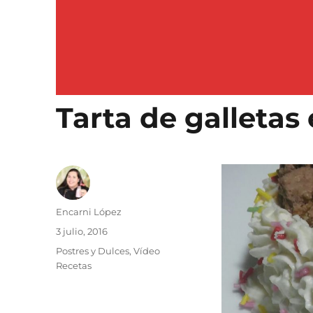
Si disfrutas c
Tarta de galletas
Autor
Encarni López
Publicado
3 julio, 2016
el
Categorías
Postres y Dulces
,
Vídeo
Recetas