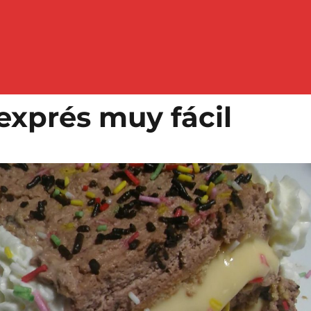
on nuestras recetas cuéntaselo a 
 exprés muy fácil