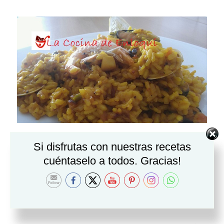
Paella de marisco fácil
Si disfrutas con nuestras recetas
cuéntaselo a todos. Gracias!
Paella con marisco fácil o arroz
con marisco