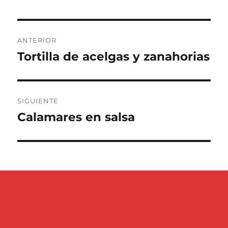
Navegación
ANTERIOR
de
Tortilla de acelgas y zanahorias
Entrada
anterior:
entradas
SIGUIENTE
Calamares en salsa
Entrada
siguiente: