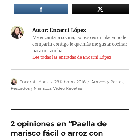
Autor:
Encarni López
Me encanta la cocina, por eso es un placer poder
compartir contigo lo que más me gusta: cocinar
para mi familia.
Lee todas las entradas de Encarni López
Autor
Publicado
Categorías
Encarni López
28 febrero, 2016
Arroces y Pastas
,
el
Pescados y Mariscos
,
Vídeo Recetas
2 opiniones en “Paella de
marisco fácil o arroz con