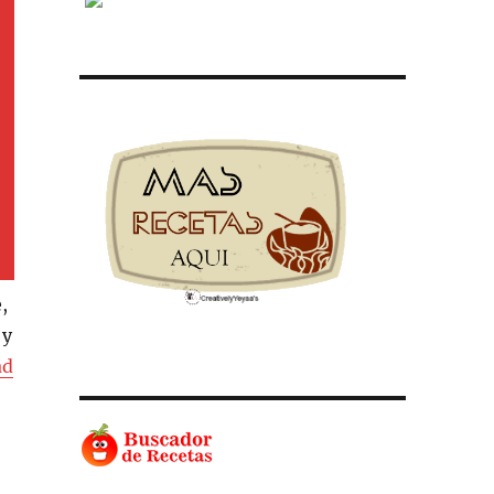
,
 y
ad