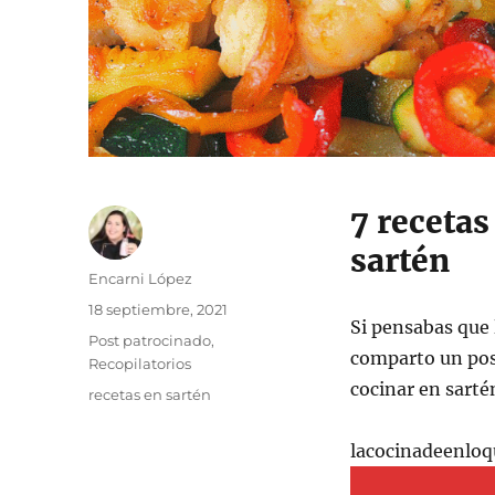
7 recetas
sartén
Autor
Encarni López
Publicado
18 septiembre, 2021
Si pensabas que l
el
Categorías
Post patrocinado
,
comparto un post
Recopilatorios
cocinar en sartén
Etiquetas
recetas en sartén
lacocinadeenloq