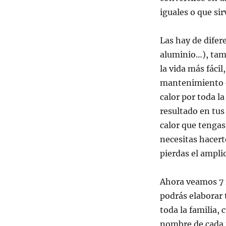
iguales o que sir
Las hay de difer
aluminio…), tam
la vida más fácil
mantenimiento e
calor por toda l
resultado en tus
calor que tengas 
necesitas hacert
pierdas el ampli
Ahora veamos 7 r
podrás elaborar 
toda la familia,
nombre de cada u