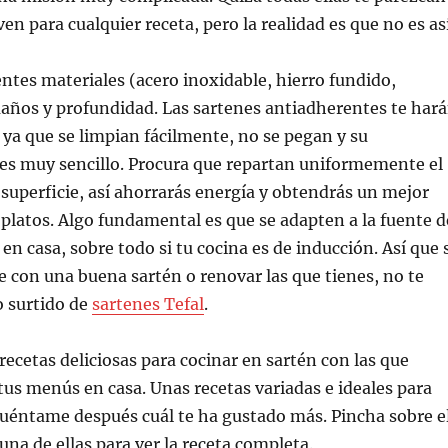
ven para cualquier receta, pero la realidad es que no es así
entes materiales (acero inoxidable, hierro fundido,
años y profundidad. Las sartenes antiadherentes te har
, ya que se limpian fácilmente, no se pegan y su
s muy sencillo. Procura que repartan uniformemente el
a superficie, así ahorrarás energía y obtendrás un mejor
 platos. Algo fundamental es que se adapten a la fuente d
en casa, sobre todo si tu cocina es de inducción. Así que 
e con una buena sartén o renovar las que tienes, no te
o surtido de
sartenes Tefal
.
ecetas deliciosas para cocinar en sartén con las que
tus menús en casa. Unas recetas variadas e ideales para
 cuéntame después cuál te ha gustado más. Pincha sobre e
na de ellas para ver la receta completa.