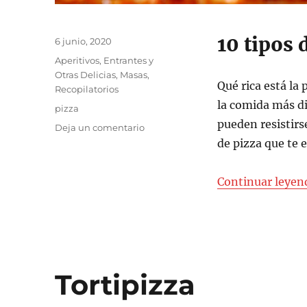
10 tipos 
Publicado
6 junio, 2020
el
Categorías
Aperitivos, Entrantes y
Otras Delicias
,
Masas
,
Qué rica está la
Recopilatorios
la comida más d
Etiquetas
pizza
pueden resistirs
en
Deja un comentario
10
de pizza que te 
tipos
de
Continuar leyen
pizza
que
te
encantarán
Tortipizza