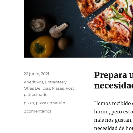
Prepara u
Publicado
26 junio, 2021
el
Categorías
Aperitivos, Entrantes y
necesida
Otras Delicias
,
Masas
,
Post
patrocinado
Etiquetas
pizza
,
pizza en sartén
Hemos recibido e
en
2 comentarios
horno, pero esto
Prepara
más nos gustan. 
una
necesidad de hor
pizza