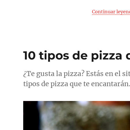
en
la
Continuar leyen
sartén
(sin
necesidad
de
horno)
10 tipos de pizza
¿Te gusta la pizza? Estás en el 
tipos de pizza que te encantarán.