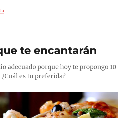
«Prepara una pizza en la sartén (sin necesidad de hor
do
 que te encantarán
sitio adecuado porque hoy te propongo 10
 ¿Cuál es tu preferida?