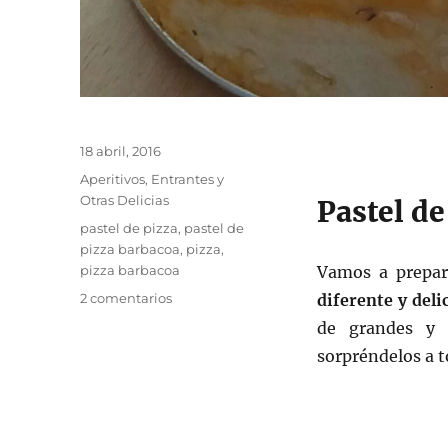
Publicado
18 abril, 2016
el
Categorías
Aperitivos, Entrantes y
Otras Delicias
Pastel de
Etiquetas
pastel de pizza
,
pastel de
pizza barbacoa
,
pizza
,
pizza barbacoa
Vamos a prepa
en
2 comentarios
diferente y deli
Pastel
de grandes y 
de
sorpréndelos a 
pizza
barbacoa