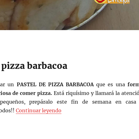
 pizza barbacoa
rar un
PASTEL DE PIZZA BARBACOA
que es una
for
ciosa de comer pizza.
Está riquísimo y llamará la atenci
pequeños, prepáralo este fin de semana en casa
«Pastel de pizza barbacoa»
todos!!
Continuar leyendo