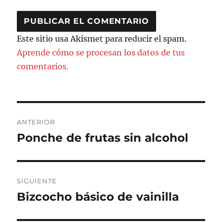
Este sitio usa Akismet para reducir el spam.
Aprende cómo se procesan los datos de tus
comentarios.
Navegación
ANTERIOR
de
Ponche de frutas sin alcohol
Entrada
anterior:
entradas
SIGUIENTE
Bizcocho básico de vainilla
Entrada
siguiente: