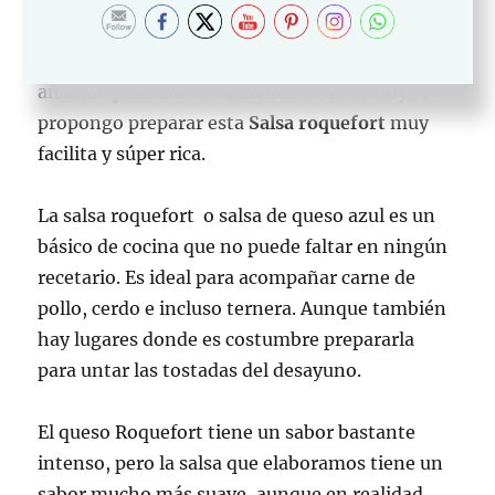
de gran parte de los platos que degustamos
cada día y poder prepararlas en casa es un valor
añadido para nuestros menús. Por eso hoy te
propongo preparar esta
Salsa roquefort
muy
facilita y súper rica.
La salsa roquefort o salsa de queso azul es un
básico de cocina que no puede faltar en ningún
recetario. Es ideal para acompañar carne de
pollo, cerdo e incluso ternera. Aunque también
hay lugares donde es costumbre prepararla
para untar las tostadas del desayuno.
El queso Roquefort tiene un sabor bastante
intenso, pero la salsa que elaboramos tiene un
sabor mucho más suave, aunque en realidad