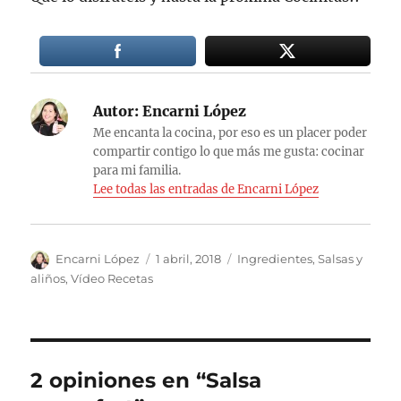
Autor:
Encarni López
Me encanta la cocina, por eso es un placer poder
compartir contigo lo que más me gusta: cocinar
para mi familia.
Lee todas las entradas de Encarni López
Autor
Publicado
Categorías
Encarni López
1 abril, 2018
Ingredientes
,
Salsas y
el
aliños
,
Vídeo Recetas
2 opiniones en “Salsa