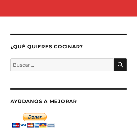
¿QUÉ QUIERES COCINAR?
BU
Buscar
por:
AYÚDANOS A MEJORAR