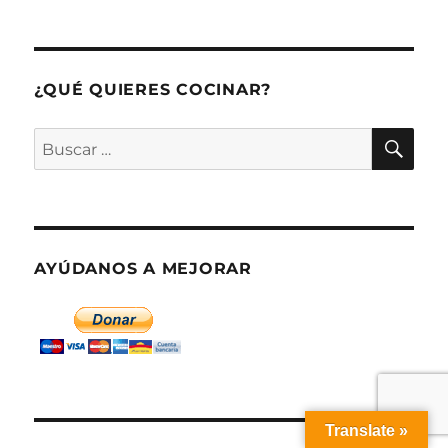
¿QUÉ QUIERES COCINAR?
BU
Buscar
por:
AYÚDANOS A MEJORAR
Translate »