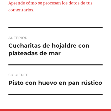
Aprende cómo se procesan los datos de tus
comentarios.
Navegación
ANTERIOR
de
Cucharitas de hojaldre con
Entrada
anterior:
plateadas de mar
entradas
SIGUIENTE
Pisto con huevo en pan rústico
Entrada
siguiente: