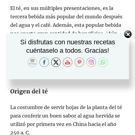
El té, en sus múltiples presentaciones, es la
tercera bebida más popular del mundo después
del agua y el café. Además, esta popular bebida
nos aporta gran cantidad de beneficios. ¿Aún
Si disfrutas con nuestras recetas
no conoces las propiedades del té y sus
cuéntaselo a todos. Gracias!
variedades? Hoy te contamos algunas
Deliciosas recetas con té y cómo cuidar tu salud
con él.
Origen del té
La costumbre de servir hojas de la planta del té
para conferir un buen sabor al agua hervida se
utilizó por primera vez en China hacia el año
250 a. C.