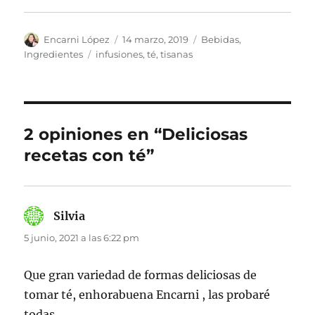
Autor
Publicado
Categorías
Encarni López
14 marzo, 2019
Bebidas
,
el
Etiquetas
Ingredientes
infusiones
,
té
,
tisanas
2 opiniones en “Deliciosas
recetas con té”
Silvia
dice:
5 junio, 2021 a las 6:22 pm
Que gran variedad de formas deliciosas de
tomar té, enhorabuena Encarni , las probaré
todas.