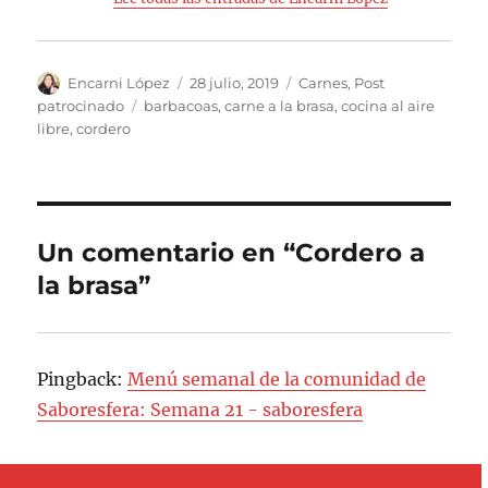
Autor
Publicado
Categorías
Encarni López
28 julio, 2019
Carnes
,
Post
el
Etiquetas
patrocinado
barbacoas
,
carne a la brasa
,
cocina al aire
libre
,
cordero
Un comentario en “Cordero a
la brasa”
Pingback:
Menú semanal de la comunidad de
Saboresfera: Semana 21 - saboresfera