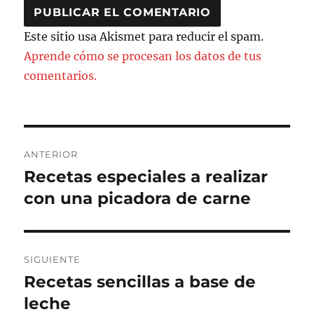
Este sitio usa Akismet para reducir el spam.
Aprende cómo se procesan los datos de tus
comentarios.
Navegación
ANTERIOR
de
Recetas especiales a realizar
Entrada
anterior:
con una picadora de carne
entradas
SIGUIENTE
Recetas sencillas a base de
Entrada
siguiente:
leche