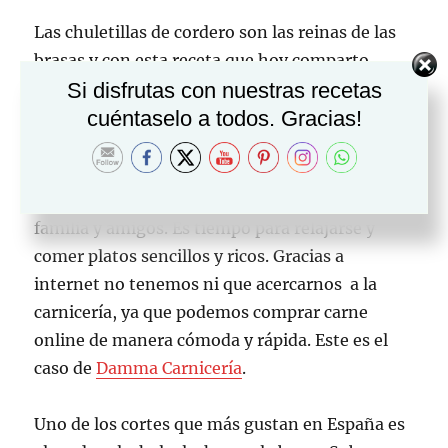
Las chuletillas de cordero son las reinas de las
brasas y con esta receta que hoy comparto
Si disfrutas con nuestras recetas
contigo te quedarán de maravilla. Disfruta del
cuéntaselo a todos. Gracias!
Cordero a la brasa y de las claves que te doy
para que quede perfecto.
En verano nos gusta disfrutar de la comida con
familia y amigos. Es tiempo para relajarse y
comer platos sencillos y ricos. Gracias a
internet no tenemos ni que acercarnos a la
carnicería, ya que podemos comprar carne
online de manera cómoda y rápida. Este es el
caso de
Damma Carnicería
.
Uno de los cortes que más gustan en España es