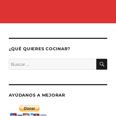
¿QUÉ QUIERES COCINAR?
BU
Buscar
por:
AYÚDANOS A MEJORAR