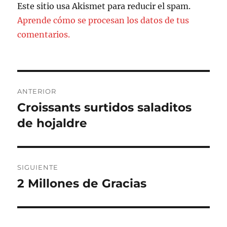
Este sitio usa Akismet para reducir el spam.
Aprende cómo se procesan los datos de tus
comentarios.
Navegación
ANTERIOR
de
Croissants surtidos saladitos
Entrada
anterior:
de hojaldre
entradas
SIGUIENTE
2 Millones de Gracias
Entrada
siguiente: