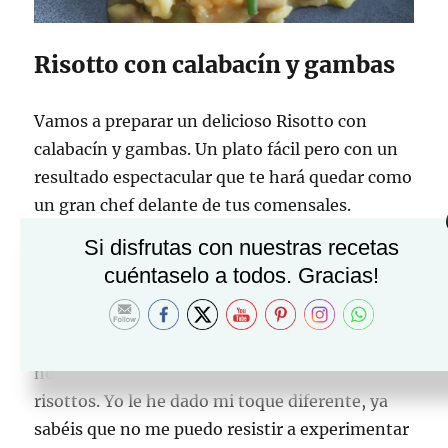
Risotto con calabacín y gambas
Vamos a preparar un delicioso Risotto con
calabacín y gambas. Un plato fácil pero con un
resultado espectacular que te hará quedar como
un gran chef delante de tus comensales.
Si disfrutas con nuestras recetas
El risotto es uno de mis platos preferidos, en
cuéntaselo a todos. Gracias!
cualquiera de sus variedades. Por eso cuando
nuestra amiga de Instagram
@italian_.food._
nos propuso hacer un intercambio de recetas
no dudé ni un momento en hacer uno de sus
risottos. Yo le he dado mi toque diferente, ya
sabéis que no me puedo resistir a experimentar