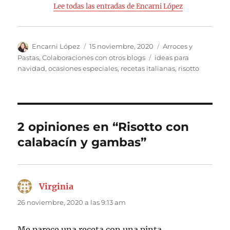
Lee todas las entradas de Encarni López
Autor
Publicado
Categorías
Encarni López
15 noviembre, 2020
Arroces y
el
Etiquetas
Pastas
,
Colaboraciones con otros blogs
ideas para
navidad
,
ocasiones especiales
,
recetas italianas
,
risotto
2 opiniones en “Risotto con
calabacín y gambas”
Virginia
dice:
26 noviembre, 2020 a las 9:13 am
Me parece una receta con una pinta