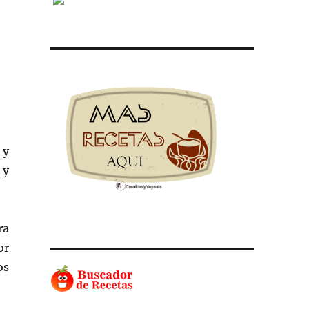
 y
 y
ra
or
os