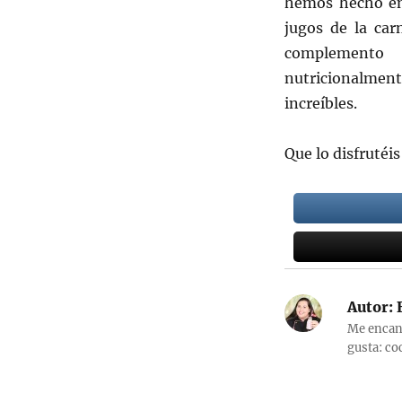
hemos hecho en 
jugos de la car
complemento
nutricionalment
increíbles.
Que lo disfrutéis
Autor:
E
Me encant
gusta: co