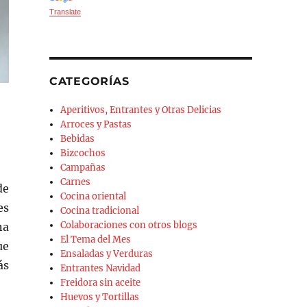
Translate
CATEGORÍAS
Aperitivos, Entrantes y Otras Delicias
Arroces y Pastas
Bebidas
Bizcochos
Campañas
Carnes
de
Cocina oriental
es
Cocina tradicional
Colaboraciones con otros blogs
na
El Tema del Mes
ue
Ensaladas y Verduras
ás
Entrantes Navidad
Freidora sin aceite
Huevos y Tortillas