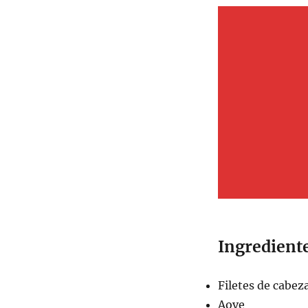
Ingredient
Filetes de cabez
Aove