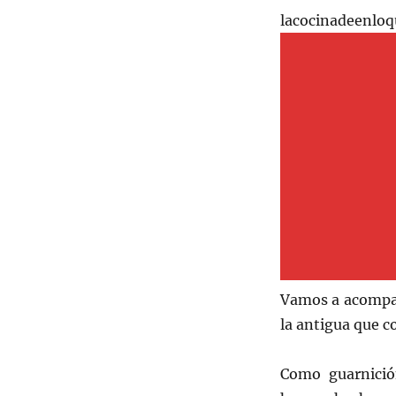
lacocinadeenloq
Vamos a acompañ
la antigua que c
Como guarnició