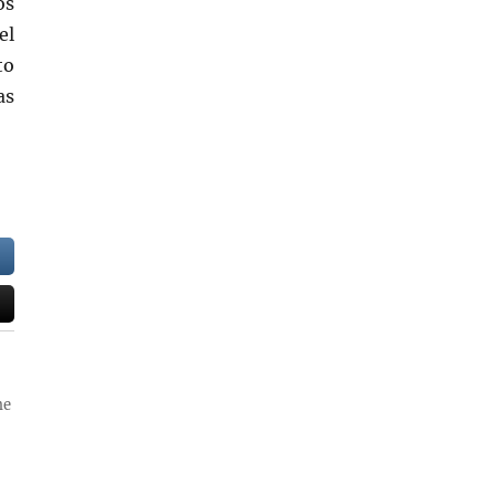
os
el
to
as
me