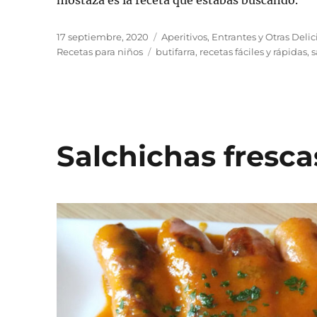
mostaza es la receta que estabas buscando.
Publicado
Categorías
17 septiembre, 2020
Aperitivos, Entrantes y Otras Delic
el
Etiquetas
Recetas para niños
butifarra
,
recetas fáciles y rápidas
,
s
Salchichas fresca