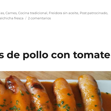
ias
,
Carnes
,
Cocina tradicional
,
Freidora sin aceite
,
Post patrocinado
,
en
alchicha fresca
2 comentarios
Salchichas
en
salsa
de
mostaza
s de pollo con tomate