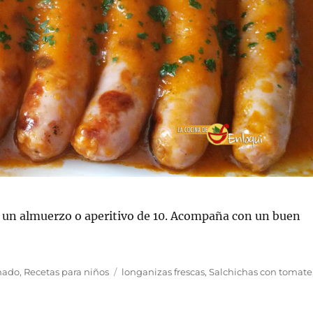
n un almuerzo o aperitivo de 10. Acompaña con un buen
Etiquetas
inado
,
Recetas para niños
longanizas frescas
,
Salchichas con tomate
n
alchichas