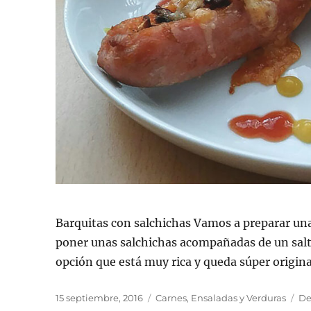
Barquitas con salchichas Vamos a preparar u
poner unas salchichas acompañadas de un salte
opción que está muy rica y queda súper origina
Publicado
Categorías
15 septiembre, 2016
Carnes
,
Ensaladas y Verduras
De