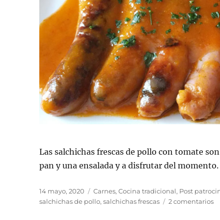
Las salchichas frescas de pollo con tomate so
pan y una ensalada y a disfrutar del momento.
Publicado
Categorías
14 mayo, 2020
Carnes
,
Cocina tradicional
,
Post patroc
el
e
salchichas de pollo
,
salchichas frescas
2 comentarios
S