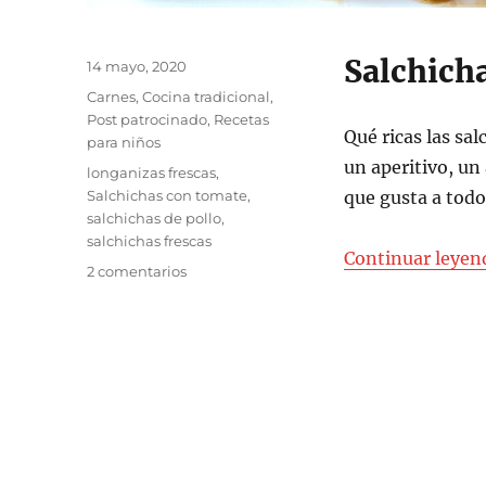
Salchicha
Publicado
14 mayo, 2020
el
Categorías
Carnes
,
Cocina tradicional
,
Post patrocinado
,
Recetas
Qué ricas las sa
para niños
un aperitivo, un
Etiquetas
longanizas frescas
,
Salchichas con tomate
,
que gusta a todo
salchichas de pollo
,
salchichas frescas
Continuar leyen
en
2 comentarios
Salchichas
frescas
de
pollo
con
tomate