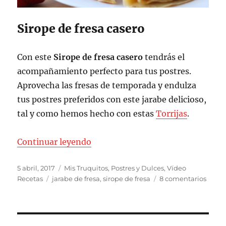
Sirope de fresa casero
Con este
Sirope de fresa casero
tendrás el
acompañamiento perfecto para tus postres.
Aprovecha las fresas de temporada y endulza
tus postres preferidos con este jarabe delicioso,
tal y como hemos hecho con estas
Torrijas
.
«Sirope de fresa casero»
Continuar leyendo
Publicado
Categorías
5 abril, 2017
Mis Truquitos
,
Postres y Dulces
,
Vídeo
el
Etiquetas
en
Recetas
jarabe de fresa
,
sirope de fresa
8 comentarios
Sirop
de
fresa
caser