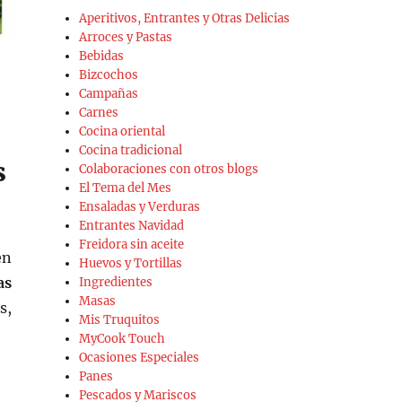
Aperitivos, Entrantes y Otras Delicias
Arroces y Pastas
Bebidas
Bizcochos
Campañas
Carnes
Cocina oriental
Cocina tradicional
s
Colaboraciones con otros blogs
El Tema del Mes
Ensaladas y Verduras
Entrantes Navidad
Freidora sin aceite
en
Huevos y Tortillas
as
Ingredientes
Masas
s,
Mis Truquitos
MyCook Touch
Ocasiones Especiales
Panes
a»
Pescados y Mariscos