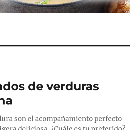
a
ados de verduras
ena
rdura son el acompañamiento perfecto
igera deliciosa. ¿Cuále es tu preferido?