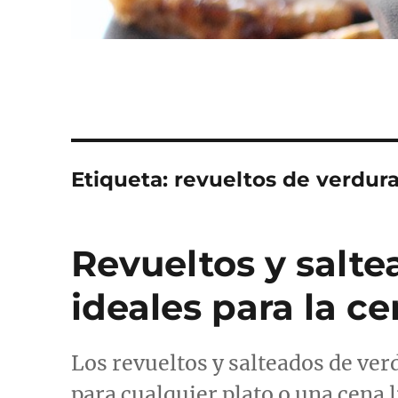
Etiqueta:
revueltos de verdur
Revueltos y salte
ideales para la c
Los revueltos y salteados de ve
para cualquier plato o una cena l