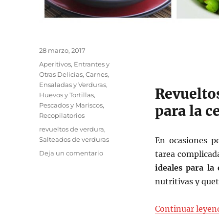
Publicado
28 marzo, 2017
el
Categorías
Aperitivos, Entrantes y
Otras Delicias
,
Carnes
,
Ensaladas y Verduras
,
Revueltos
Huevos y Tortillas
,
Pescados y Mariscos
,
para la c
Recopilatorios
Etiquetas
revueltos de verdura
,
Salteados de verduras
En ocasiones pe
en
Deja un comentario
tarea complicad
Revueltos
ideales para la
y
nutritivas y que
salteados
de
verduras
Continuar leyen
ideales