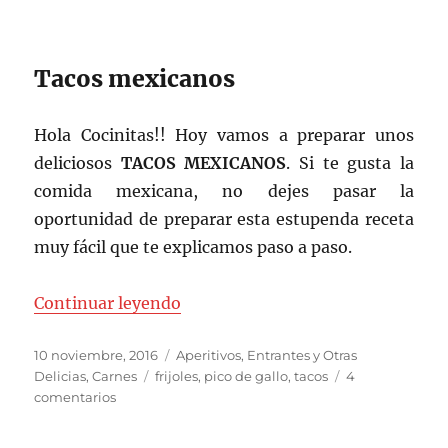
Tacos mexicanos
Hola Cocinitas!! Hoy vamos a preparar unos
deliciosos
TACOS
MEXICANOS
. Si te gusta la
comida mexicana, no dejes pasar la
oportunidad de preparar esta estupenda receta
muy fácil que te explicamos paso a paso.
«Tacos mexicanos»
Continuar leyendo
Publicado
Categorías
10 noviembre, 2016
Aperitivos, Entrantes y Otras
el
Etiquetas
Delicias
,
Carnes
frijoles
,
pico de gallo
,
tacos
4
en
comentarios
Tacos
mexicanos