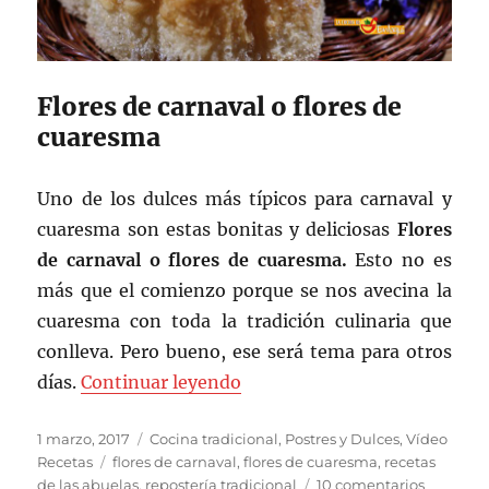
Flores de carnaval o flores de
cuaresma
Uno de los dulces más típicos para carnaval y
cuaresma son estas bonitas y deliciosas
Flores
de carnaval o flores de cuaresma.
Esto no es
más que el comienzo porque se nos avecina la
cuaresma con toda la tradición culinaria que
conlleva. Pero bueno, ese será tema para otros
«Flores de carnaval o flores
días.
Continuar leyendo
Publicado
Categorías
1 marzo, 2017
Cocina tradicional
,
Postres y Dulces
,
Vídeo
el
Etiquetas
Recetas
flores de carnaval
,
flores de cuaresma
,
recetas
en
de las abuelas
,
repostería tradicional
10 comentarios