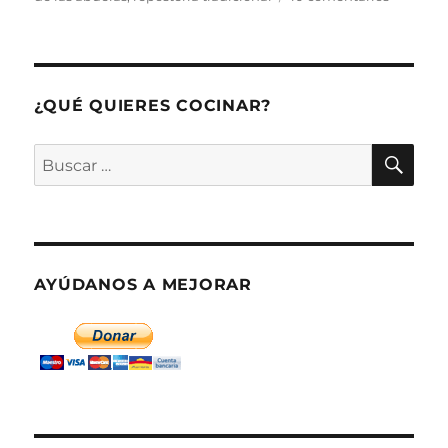
Flores
de
carnaval
o
flores
¿QUÉ QUIERES COCINAR?
de
cuaresm
BU
Buscar
por:
AYÚDANOS A MEJORAR