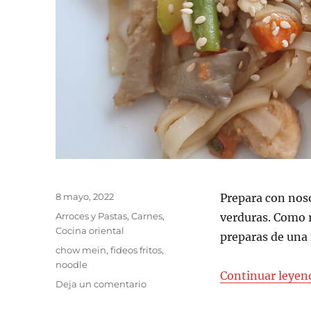
Publicado
8 mayo, 2022
Prepara con noso
el
Categorías
Arroces y Pastas
,
Carnes
,
verduras. Como 
Cocina oriental
preparas de una 
Etiquetas
chow mein
,
fideos fritos
,
noodle
Continuar leyen
en
Deja un comentario
Fideos