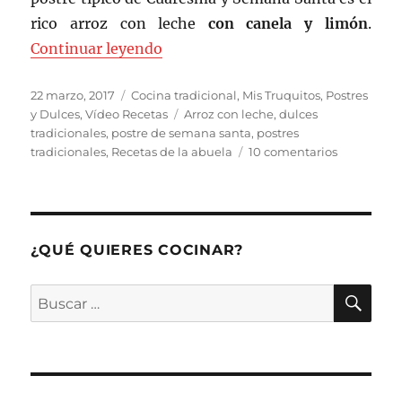
rico arroz con leche
con canela y limón
.
«Arroz con leche»
Continuar leyendo
Publicado
Categorías
22 marzo, 2017
Cocina tradicional
,
Mis Truquitos
,
Postres
el
Etiquetas
y Dulces
,
Vídeo Recetas
Arroz con leche
,
dulces
tradicionales
,
postre de semana santa
,
postres
en
tradicionales
,
Recetas de la abuela
10 comentarios
Arroz
con
leche
¿QUÉ QUIERES COCINAR?
BU
Buscar
por: