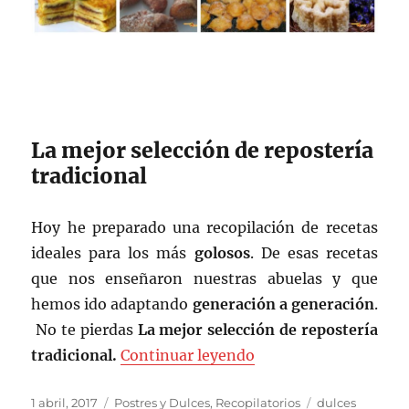
La mejor selección de repostería
tradicional
Hoy he preparado una recopilación de recetas
ideales para los más
golosos
. De esas recetas
que nos enseñaron nuestras abuelas y que
hemos ido adaptando
generación a generación
.
No te pierdas
La mejor selección de repostería
«La mejor selección d
tradicional.
Continuar leyendo
Publicado
Categorías
Etiquetas
1 abril, 2017
Postres y Dulces
,
Recopilatorios
dulces