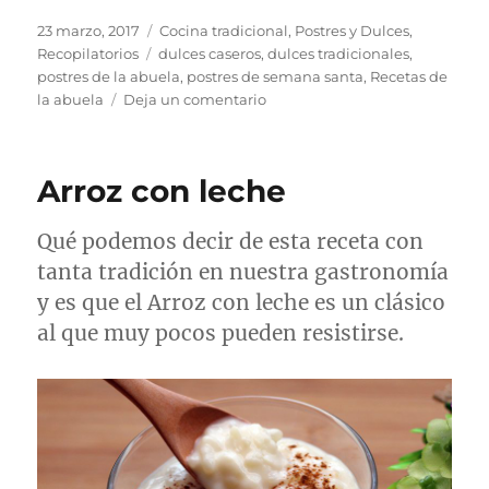
Publicado
Categorías
23 marzo, 2017
Cocina tradicional
,
Postres y Dulces
,
el
Etiquetas
Recopilatorios
dulces caseros
,
dulces tradicionales
,
postres de la abuela
,
postres de semana santa
,
Recetas de
en
la abuela
Deja un comentario
Dulces
tradicionales
caseros
Arroz con leche
II
Qué podemos decir de esta receta con
tanta tradición en nuestra gastronomía
y es que el Arroz con leche es un clásico
al que muy pocos pueden resistirse.