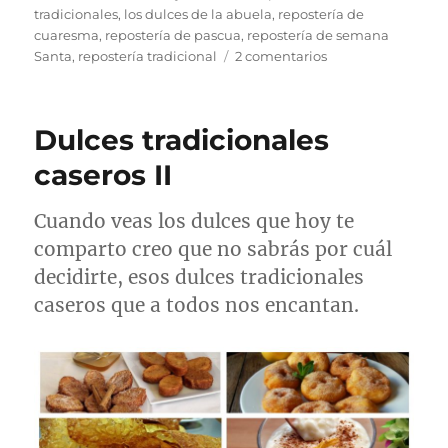
el
tradicionales
,
los dulces de la abuela
,
repostería de
cuaresma
,
repostería de pascua
,
repostería de semana
en
Santa
,
repostería tradicional
2 comentarios
La
mejor
selección
Dulces tradicionales
de
repostería
caseros II
tradicional
Cuando veas los dulces que hoy te
comparto creo que no sabrás por cuál
decidirte, esos dulces tradicionales
caseros que a todos nos encantan.