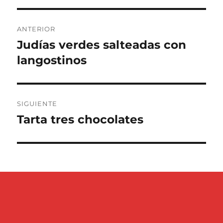
Navegación
ANTERIOR
de
Judías verdes salteadas con
Entrada
anterior:
langostinos
entradas
SIGUIENTE
Tarta tres chocolates
Entrada
siguiente: