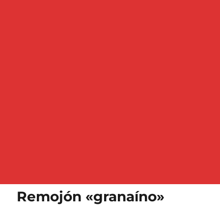
Remojón «granaíno»