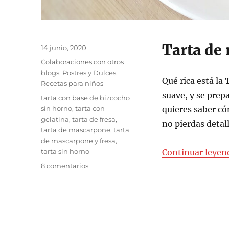
Tarta de
Publicado
14 junio, 2020
el
Categorías
Colaboraciones con otros
blogs
,
Postres y Dulces
,
Qué rica está la
Recetas para niños
suave, y se prep
Etiquetas
tarta con base de bizcocho
sin horno
,
tarta con
quieres saber có
gelatina
,
tarta de fresa
,
no pierdas detal
tarta de mascarpone
,
tarta
de mascarpone y fresa
,
tarta sin horno
Continuar leyen
en
8 comentarios
Tarta
de
mascarpone
y
fresa