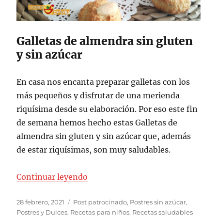
Galletas de almendra sin gluten
y sin azúcar
En casa nos encanta preparar galletas con los
más pequeños y disfrutar de una merienda
riquísima desde su elaboración. Por eso este fin
de semana hemos hecho estas Galletas de
almendra sin gluten y sin azúcar que, además
de estar riquísimas, son muy saludables.
«Galletas de almendra sin gluten 
Continuar leyendo
Publicado
Categorías
28 febrero, 2021
Post patrocinado
,
Postres sin azúcar
,
el
Postres y Dulces
,
Recetas para niños
,
Recetas saludables