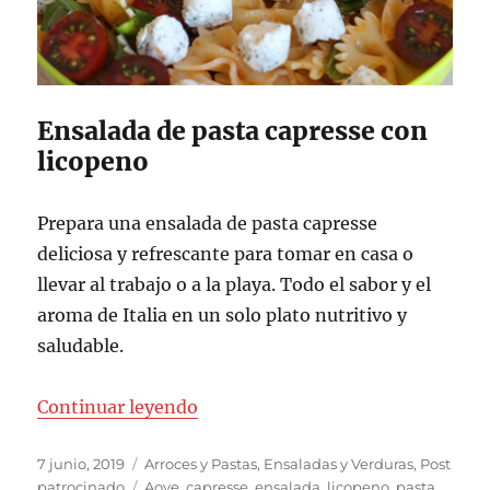
Ensalada de pasta capresse con
licopeno
Prepara una ensalada de pasta capresse
deliciosa y refrescante para tomar en casa o
llevar al trabajo o a la playa. Todo el sabor y el
aroma de Italia en un solo plato nutritivo y
saludable.
«Ensalada de pasta capresse con 
Continuar leyendo
Publicado
Categorías
7 junio, 2019
Arroces y Pastas
,
Ensaladas y Verduras
,
Post
el
Etiquetas
patrocinado
Aove
,
capresse
,
ensalada
,
licopeno
,
pasta