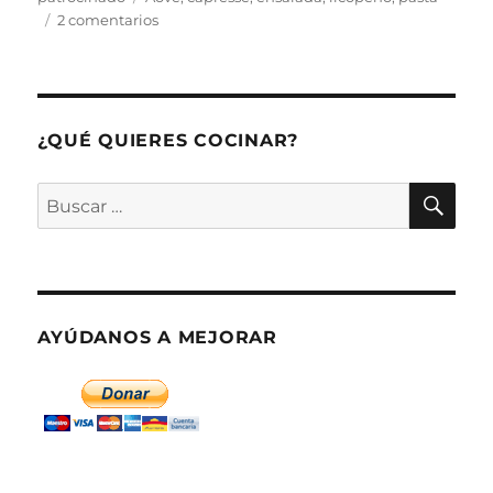
en
2 comentarios
Ensalada
de
pasta
capresse
con
¿QUÉ QUIERES COCINAR?
licopeno
BU
Buscar
por:
AYÚDANOS A MEJORAR