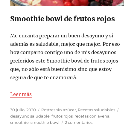
Smoothie bowl de frutos rojos
Me encanta preparar un buen desayuno y si
además es saludable, mejor que mejor. Por eso
hoy comparto contigo uno de mis desayunos
preferidos este Smoothie bowl de frutos rojos
que, no sólo está buenísimo sino que estoy
segura de que te enamorará.
Leer más
Publicado
Categorías
Etique
30 julio, 2020
Postres sin azúcar
,
Recetas saludables
el
desayuno saludable
,
frutos rojos
,
recetas con avena
,
en
smoothie
,
smoothie bowl
2 comentarios
Smoothie